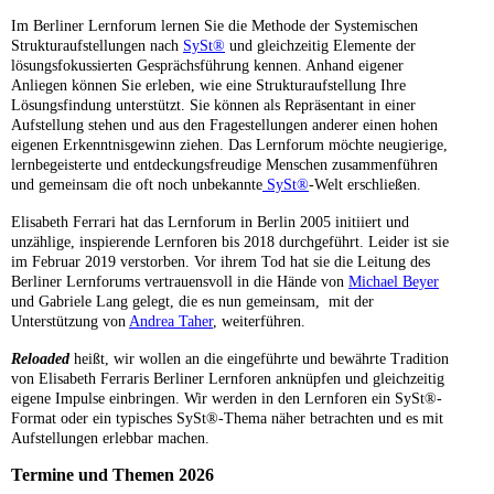
Im Berliner Lernforum lernen Sie die Methode der Systemischen
Strukturaufstellungen nach
SySt®
und gleichzeitig Elemente der
lösungsfokussierten Gesprächsführung kennen. Anhand eigener
Anliegen können Sie erleben, wie eine Strukturaufstellung Ihre
Lösungsfindung unterstützt. Sie können als Repräsentant in einer
Aufstellung stehen und aus den Fragestellungen anderer einen hohen
eigenen Erkenntnisgewinn ziehen. Das Lernforum möchte neugierige,
lernbegeisterte und entdeckungsfreudige Menschen zusammenführen
und gemeinsam die oft noch unbekannte
SySt®
-Welt erschließen.
Elisabeth Ferrari hat das Lernforum in Berlin 2005 initiiert und
unzählige, inspierende Lernforen bis 2018 durchgeführt. Leider ist sie
im Februar 2019 verstorben. Vor ihrem Tod hat sie die Leitung des
Berliner Lernforums vertrauensvoll in die Hände von
Michael Beyer
und Gabriele Lang gelegt, die es nun gemeinsam, mit der
Unterstützung von
Andrea Taher
, weiterführen.
Reloaded
heißt, wir wollen an die eingeführte und bewährte Tradition
von Elisabeth Ferraris Berliner Lernforen anknüpfen und gleichzeitig
eigene Impulse einbringen. Wir werden in den Lernforen ein SySt®-
Format oder ein typisches SySt®-Thema näher betrachten und es mit
Aufstellungen erlebbar machen.
Termine und Themen 2026